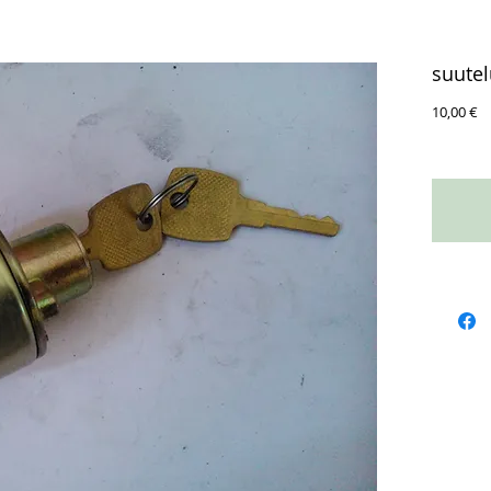
suutel
Ц
10,00 €