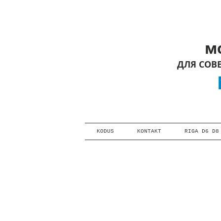
мот
ДЛЯ СОВ
M
KODUS
KONTAKT
RIGA D6 D8