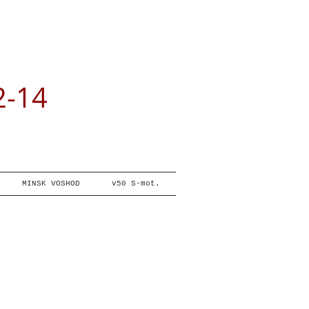
2-14
MINSK VOSHOD
v50 S-mot.