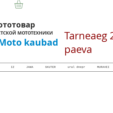
отовар
Tarneaeg 
ЕТСКОЙ МОТОТЕХНИКИ
oto kaubad
paeva
IZ
JAWA
SKUTER
ural dnepr
MURAVEI