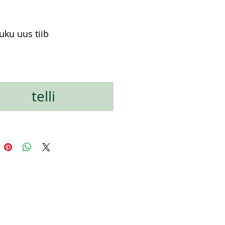
uku uus tiib
ена
telli