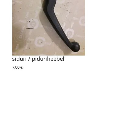
siduri / piduriheebel
Цена
7,00 €
telli