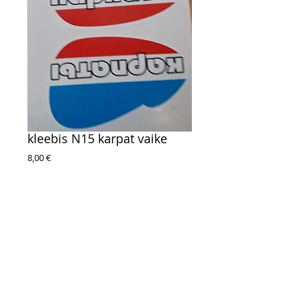
kleebis N15 karpat vaike
Цена
8,00 €
telli