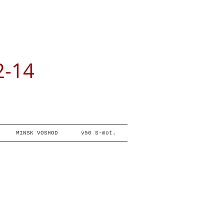
2-14
MINSK VOSHOD
v50 S-mot.