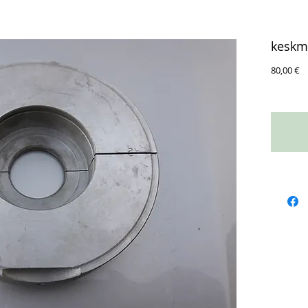
keskm
Ц
80,00 €