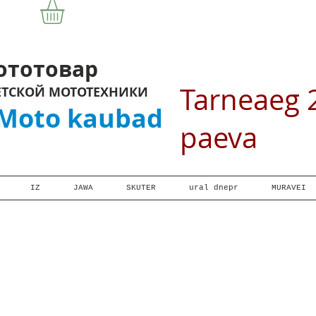
отовар
Tarneaeg 
ЕТСКОЙ МОТОТЕХНИКИ
oto kaubad
paeva
IZ
JAWA
SKUTER
ural dnepr
MURAVEI