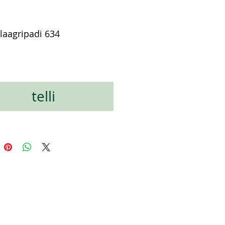
laagripadi 634
ена
telli