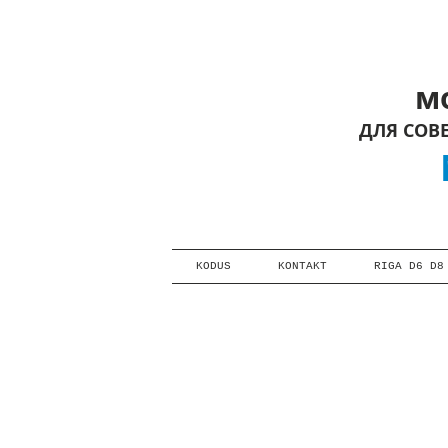
мот
ДЛЯ СОВ
M
KODUS
KONTAKT
RIGA D6 D8