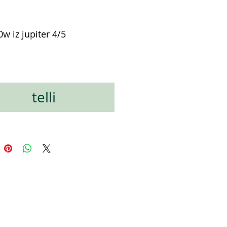
0w iz jupiter 4/5
Цена
telli