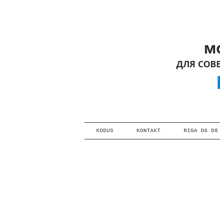
мот
ДЛЯ СОВ
M
KODUS
KONTAKT
RIGA D6 D8