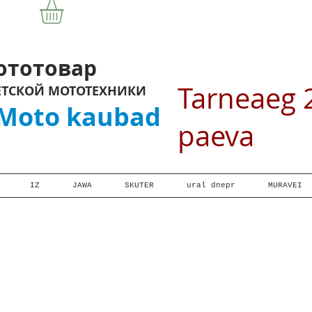
отовар
Tarneaeg 
ЕТСКОЙ МОТОТЕХНИКИ
oto kaubad
paeva
IZ
JAWA
SKUTER
ural dnepr
MURAVEI