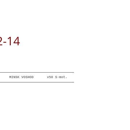
2-14
MINSK VOSHOD
v50 S-mot.