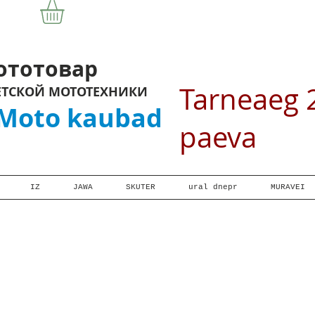
отовар
Tarneaeg 
ЕТСКОЙ МОТОТЕХНИКИ
oto kaubad
paeva
IZ
JAWA
SKUTER
ural dnepr
MURAVEI