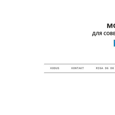
мот
ДЛЯ СОВ
M
KODUS
KONTAKT
RIGA D6 D8