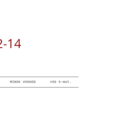
2-14
MINSK VOSHOD
v50 S-mot.