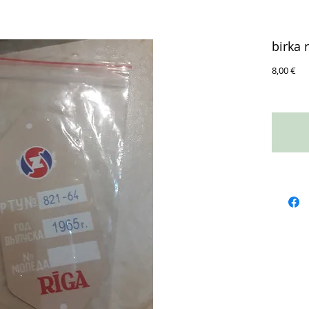
birka 
Це
8,00 €