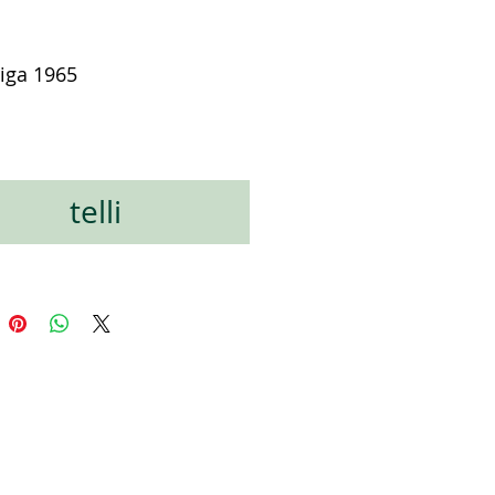
riga 1965
на
telli